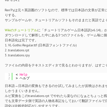
ver 6.14.1
Ren’Pyは元々英語圏のソフトなので、標準では日本語の文章が正
りする。
サンプルゲームや、チュートリアルソフトもそのままだと英語でよくわか
Wikiのチュートリアル
に「チュートリアルゲーム日本語訳(v6.14)」
ダウンロードして解答した中にある3つのファイルを、ゲーム毎に個
日本語化は完了です。
1. VL-Gothic-Regular.ttf (日本語フォントファイル)
2. translations.rpt
3. translations.rpy
ファイルの内容をテキストエディタで見るとわかりますが、はすご
1
< 
Help
2
> ヘルプ
日本語→日本語の変換もできるのか試してみましたが反映はされま
しかうまくいきません。
ルビ変換をこのtranslations.rpt でやれたら楽なのになぁとちょっと
でも文章データ側で英語の人物名表記をしておいて翻訳ファイルで
語化は比較的対応がしやすそうです。