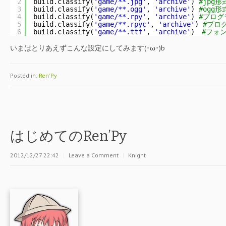
2
build.classify(
'game/**.jpg'
, 
'archive'
) 
#jpg
3
build.classify(
'game/**.ogg'
, 
'archive'
) 
#ogg
4
build.classify(
'game/**.rpy'
, 
'archive'
) 
#プログ
5
build.classify(
'game/**.rpyc'
, 
'archive'
) 
#プロ
6
build.classify(
'game/**.ttf'
, 
'archive'
)　
#フォ
いまはとりあえずこんな設定にしてみます(･ω･)b
Posted in:
Ren'Py
はじめてのRen’Py
2012/12/27 22:42
|
Leave a Comment
|
Knight