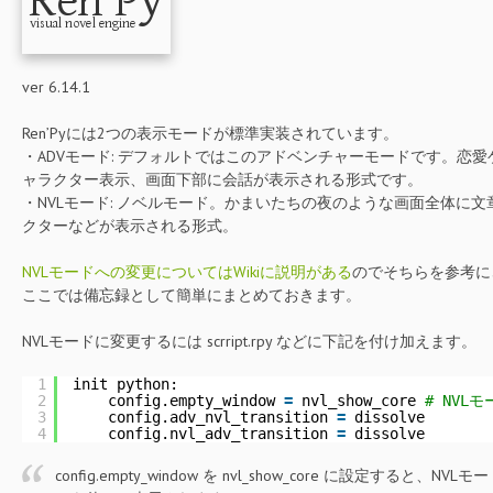
ver 6.14.1
Ren’Pyには2つの表示モードが標準実装されています。
・ADVモード: デフォルトではこのアドベンチャーモードです。恋
ャラクター表示、画面下部に会話が表示される形式です。
・NVLモード: ノベルモード。かまいたちの夜のような画面全体に
クターなどが表示される形式。
NVLモードへの変更についてはWikiに説明がある
のでそちらを参考に
ここでは備忘録として簡単にまとめておきます。
NVLモードに変更するには scrript.rpy などに下記を付け加えます。
1
init python:
2
config.empty_window 
=
nvl_show_core 
# NV
3
config.adv_nvl_transition 
=
dissolve
4
config.nvl_adv_transition 
=
dissolve
config.empty_window を nvl_show_core に設定する