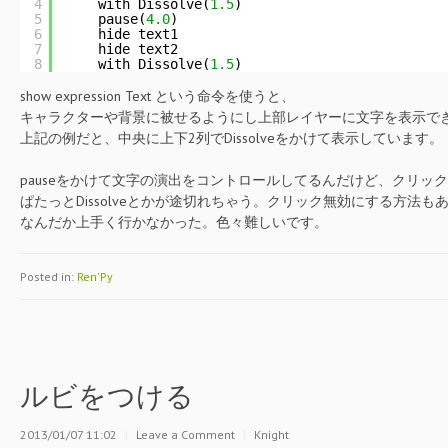
4
with Dissolve(
1.5
)
5
pause(
4.0
)
6
hide text1
7
hide text2
8
with Dissolve(
1.5
)
show expression Text という命令を使うと、
キャラクターや背景に被せるようにし上部レイヤーに文字を表示で
上記の例だと、中央に上下2列でDissolveをかけて表示しています。
pauseをかけて文字の演出をコントロールしてるんだけど、クリッ
ぱたっとDissolveとかが途切れちゃう。クリック無効にする方法も
なんだか上手く行かなかった。色々難しいです。
Posted in:
Ren'Py
ルビをつける
2013/01/07 11:02
|
Leave a Comment
|
Knight