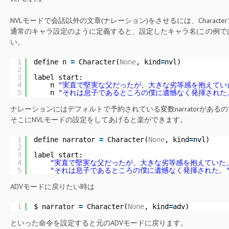
NVLモードで会話以外の文章(ナレーション)をさせるには、Charact
通常のキャラ設定のように定義すると、設定したキャラ名(この例で
い。
1
define n 
=
Character(
None
, kind
=
nvl)
2
3
label start:
4
n 
"実直で堅実な父だったが、大きな劣等感を抱えてい
5
n 
"それは息子であるところの僕に遺憾なく発揮された
ナレーションにはデフォルトで予約されている変数narratorがある
そこにNVLモードの設定をしてあげると楽ができます。
1
define narrator 
=
Character(
None
, kind
=
nvl)
2
3
label start:
4
"実直で堅実な父だったが、大きな劣等感を抱えていた
5
"それは息子であるところの僕に遺憾なく発揮された。
ADVモードに戻りたい時は
1
$ narrator 
=
Character(
None
, kind
=
adv)
といった命令を設定すると元のADVモードに戻ります。