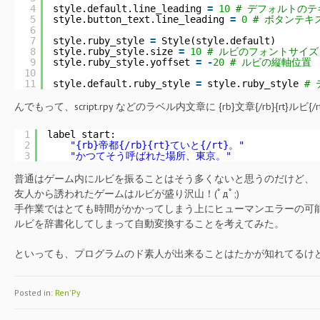
4
style.default.line_leading 
=
10
# デフォルトの
5
style.button_text.line_leading 
=
0
# ボタンテキ
6
7
style.ruby_style 
=
Style(style.default)
8
style.ruby_style.size 
=
10
# ルビのフォントサイズ
9
style.ruby_style.yoffset 
=
-
20
# ルビの縦軸位置
10
11
style.default.ruby_style 
=
style.ruby_style 
#
んでもって、script.rpy などのラベル内文章に {rb}文章{/rb}{rt}ル
1
label start:
2
"{rb}帝都{/rb}{rt}ていと{/rt}。"
3
"かつてそう呼ばれた場所、東京。"
普通はゲーム内にルビを振ることはそう多くないと思うのだけど、
友人から誘われたゲームはルビが盛り沢山！(ﾟдﾟ;)
手作業ではとても時間がかかってしまう上にヒューマンエラーの可
ルビを辞書化してしまって自動変換することを考えてみた。
といっても、プログラムのド素人が出来ることはたかが知れてるけどね！
Posted in:
Ren'Py