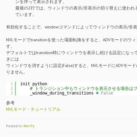
ンを伴って表示されます。
最後の2行では、ウィンドウの表示/非表示の切り替えに使われ
ています。
有効化することで、windowコマンドによってウィンドウの表示/
NVLモードでtransitionを使った場面転換をすると、ADVモード
す。
デフォルトではtransition時にウィンドウを表示し続ける設定になってい
きには
ウィンドウを消すように設定(False)すると、NVLモードにADVモ
りません。
1
init python
2
# トランジション中もウィンドウを表示させる場合はフラ
3
_window_during_transitions 
=
False
参考
NVLモード・チュートリアル
Posted in:
Ren'Py