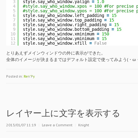
3
style.say_who_window.yalign 
=
1.0
4
#style.say_who_window.xpos = 100 #For precise 
5
#style.say_who_window.ypos = 100 #For precise 
6
style.say_who_window.left_padding 
=
15
7
style.say_who_window.top_padding 
=
15
8
style.say_who_window.right_padding 
=
15
9
style.say_who_window.bottom_padding 
=
15
10
style.say_who_window.xminimum 
=
150
11
style.say_who_window.yminimum 
=
15
12
style.say_who_window.xfill 
=
False
とりあえずメインウィンドウの外に表示ができた。
全体のイメージが決まるまではデフォルト設定で使ってみよう(・ω・
Posted in:
Ren'Py
レイヤー上に文字を表示する
2013/01/07 11:19
|
Leave a Comment
|
Knight