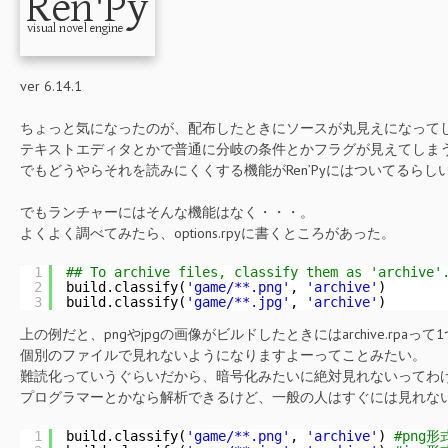
ver 6.14.1
ちょっと気になったのが、配布したときにソースが丸見えになって
テキストエディタとかで普通に分岐の条件とかフラグが見えてしま
でもどうやらそれを読みにくくする機能がRen’Pyにはついてるらしい
でもランチャーにはそんな機能はなく・・・。
よくよく調べてみたら、options.rpyに書くところがあった。
1
## To archive files, classify them as 'archive'
2
build.classify(
'game/**.png'
, 
'archive'
)
3
build.classify(
'game/**.jpg'
, 
'archive'
)
上の例だと、pngやjpgの画像がビルドしたときにはarchive.rpa
個別のファイルで見れないようになりますよーってことみたい。
難読化っていうぐらいだから、暗号化みたいに絶対見れないってわ
プログラマーとかなら解析できるけど、一般の人はすぐには見れな
1
build.classify(
'game/**.png'
, 
'archive'
) 
#png