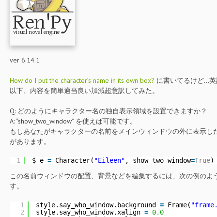
ver 6.14.1
How do I put the character’s name in its own box?
に書いてるけど…英語
以下、内容を簡単適当良い加減超意訳してみた。
Q: どのようにキャラクター名の独自表示領域を設置できますか？
A: “show_two_window” を使えば可能です。
もしあなたがキャラクターの名前をメインウィンドウの外に表示し
があります。
1
$ e 
=
Character(
"Eileen"
, show_two_window
=
True
)
この名前ウィンドウの配置、背景などを編集するには、次の例のよ
す。
1
style.say_who_window.background 
=
Frame(
"frame
2
style.say_who_window.xalign 
=
0.0