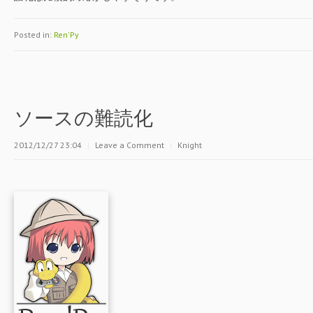
Posted in:
Ren'Py
ソースの難読化
2012/12/27 23:04
|
Leave a Comment
|
Knight