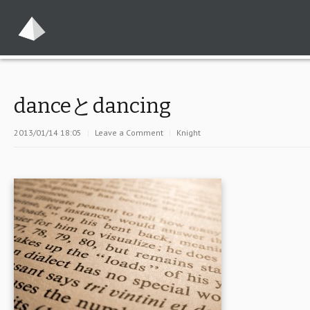
danceとdancing
2013/01/14 18:05
|
Leave a Comment
|
Knight